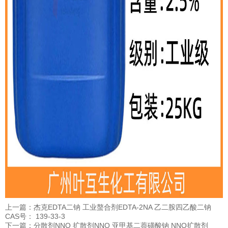
上一篇：杰克EDTA二钠 工业螯合剂EDTA-2NA 乙二胺四乙酸二钠
CAS号： 139-33-3
下一篇：分散剂NNO 扩散剂NNO 亚甲基二萘磺酸钠 NNO扩散剂