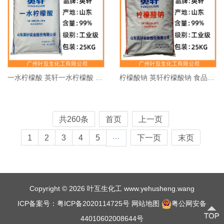
一水柠檬酸 英轩一水柠檬酸 保鲜剂调味剂 CAS：77-92-9
柠檬酸钠 英轩柠檬酸钠 食品添加剂 CAS:68-04-2
共260条
首页
上一页
1
2
3
4
5
下一页
末页
···
Copyright © 2026 叶互生化工 www.yehusheng.wang
ICP备案号：粤ICP备2020114725号
网站地图
粤公网安备
44010602008644号