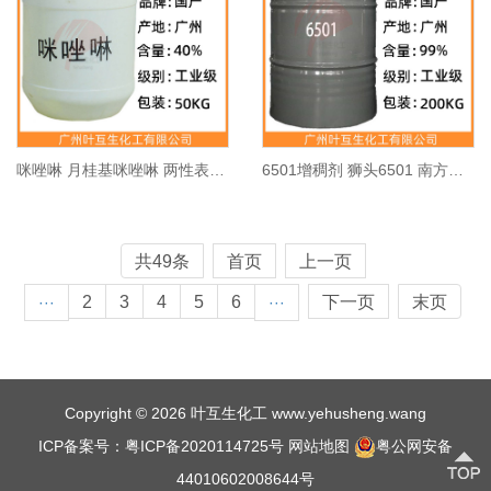
咪唑啉 月桂基咪唑啉 两性表面活性剂 洗涤原料 CAS号：504-75-6
6501增稠剂 狮头6501 南方油脂6501 椰子油二乙醇酰胺 CAS号：68603-42-9
共49条
首页
上一页
2
3
4
5
6
下一页
末页
···
···
Copyright © 2026 叶互生化工 www.yehusheng.wang
ICP备案号：粤ICP备2020114725号
网站地图
粤公网安备
44010602008644号