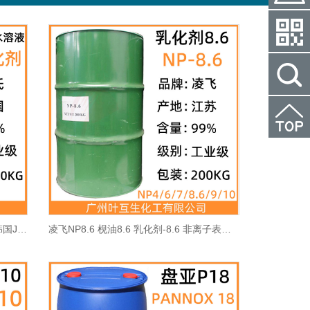
陶氏2A1吨桶 表面活性剂水溶液2A1 韩国JMC乳化剂JX45
凌飞NP8.6 枧油8.6 乳化剂-8.6 非离子表面活性剂8.6