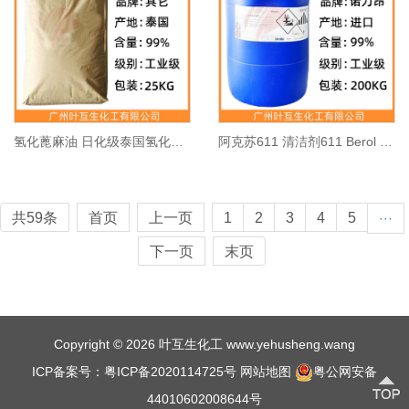
氢化蓖麻油 日化级泰国氢化蓖麻油 CAS号:8001-78-3
阿克苏611 清洁剂611 Berol 611 水性去油剂 CAS号：68439-46-3
共59条
首页
上一页
1
2
3
4
5
···
下一页
末页
Copyright © 2026 叶互生化工 www.yehusheng.wang
ICP备案号：粤ICP备2020114725号
网站地图
粤公网安备
44010602008644号