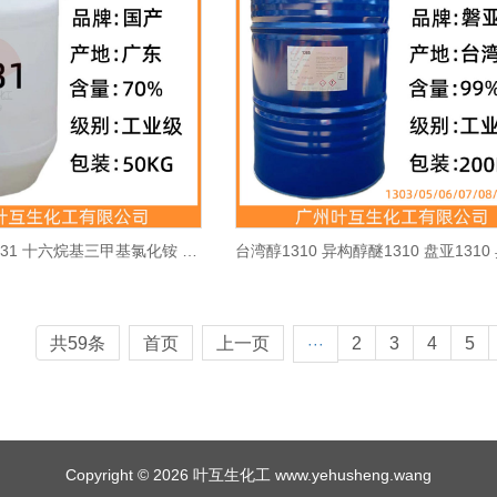
1631 乳化剂1631 十六烷基三甲基氯化铵 CAS号：112-02-7
共59条
首页
上一页
2
3
4
5
···
Copyright © 2026 叶互生化工 www.yehusheng.wang